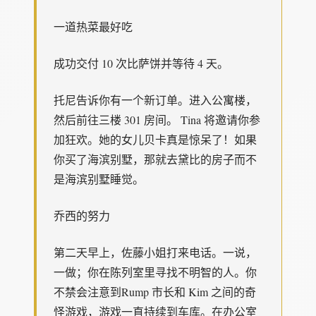
一道热菜最好吃
成功交付 10 次比萨饼并等待 4 天。
托尼告诉你有一个新订单。进入公寓楼，
然后前往三楼 301 房间。 Tina 将邀请你参
加狂欢。她的女儿贝卡真是惊呆了！如果
你买了海滨别墅，那就去黛比的房子而不
是海滨别墅睡觉。
乔西的努力
第二天早上，佐藤小姐打来电话。一说，
一做；你在陈列室里寻找不明智的人。你
不禁会注意到Rump 市长和 Kim 之间的奇
怪游戏，游戏一直持续到车库。在办公室