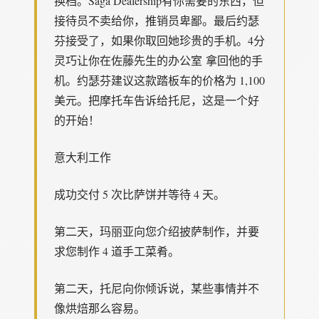
换档。Saga Dealership有你需要的东西，但
接待员不卖给你，推销员卑鄙。最后约瑟
芬接受了，如果你取回她珍贵的手机。4分
灵巧让你在佐藤先生的办公室 拿回他的手
机。约瑟芬建议这款踏板车的价格为 1,100
美元。把摩托车告诉给托尼，这是一个好
的开始！
意大利工作
成功交付 5 次比萨饼并等待 4 天。
第二天，玛丽亚向您介绍披萨制作，并要
求您制作 4 道手工菜肴。
第二天，托尼向你倾诉说，某些事情并不
像烘焙那么容易。