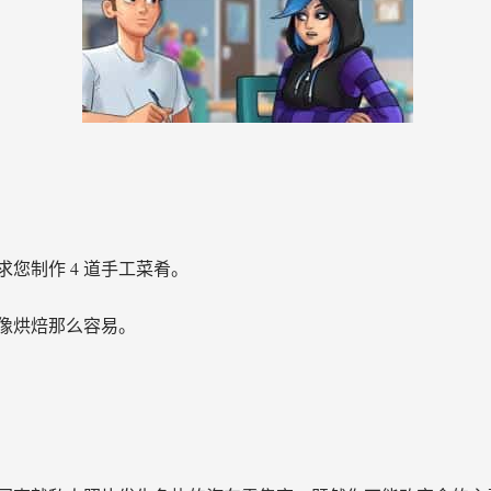
您制作 4 道手工菜肴。
像烘焙那么容易。