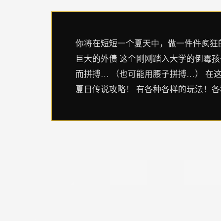
你将在短短一个夏天中，做一件件疯狂的
巨大的外债 这个刚刚踏入大学的倒霉
而拼搏… （也可能用腰子拼搏…） 在
夏日传说攻略！ 有各种各样的玩法！