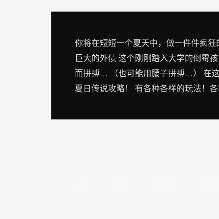
你将在短短一个夏天中，做一件件疯狂的
巨大的外债 这个刚刚踏入大学的倒霉
而拼搏… （也可能用腰子拼搏…） 在
夏日传说攻略！ 有各种各样的玩法！