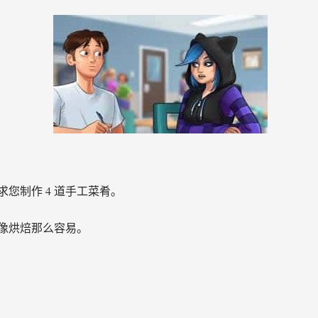
您制作 4 道手工菜肴。
像烘焙那么容易。