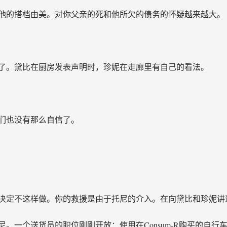
他的搭档由美。对你父亲的死和他所欠的债务的怀疑越来越大。
了。黛比在厨房发表声明时，珍妮在走廊里有自己的看法。
们也没有那么自信了。
决定不这样做。你的救援是由于托尼的介入。在向黛比和珍妮讲
。一个送货员的职位刚刚开放：使用在Consum-R购买的自