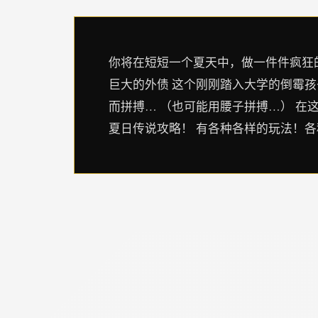
你将在短短一个夏天中，做一件件疯狂的
巨大的外债 这个刚刚踏入大学的倒霉
而拼搏… （也可能用腰子拼搏…） 在
夏日传说攻略！ 有各种各样的玩法！