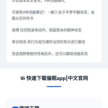
也会逐渐发生变化，4种洗脑模式
可使用4种洗脑模式！・催○ 处于半梦半醒状态，会
服从任何命令
束缚 仅控制身体动作，保留原本的精神状态
常识修改 将行为视为理所当然的常识进行篡改
改造成野兽般的性格此外，还可以解除洗脑状态
🧼 快速下载催眠app|中文官网